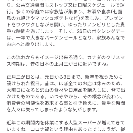
り、公共交通機関もストップ又は日曜スケジュールで運
行。多くの家庭では家族皆が集まり、お酒や食事(七面
鳥の丸焼きやマッシュポテトなど)を楽しみ、プレゼン
トをワクワクしながら開け、ゆったりノンビリとした貴
重な時間を過ごします。そして、26日のボクシングデー
は、一年で大きなバーゲンセールとなり、家族みんなで
お店へと繰り出します。
この流れからもイメージ出来る通り、カナダのクリスマ
ス時期は、昔の日本の正月三が日に近いですね。
正月三が日とは、元日から3日まで、新年を祝うために
設けられた祝日。昔は、ほぼ全てのお店は休みのため、
大晦日になると沢山の食材や日用品を購入しに、皆で出
かけたものである。いつぞやから、その概念が変わり、
消費者の利便性を追求する事と引き換えに、貴重な時間
を人々は失ってしまったような気がします。
近年この期間内を休業にする大型スーパーが増えてきて
いますね。コロナ禍という理由もあったでしょうが、従