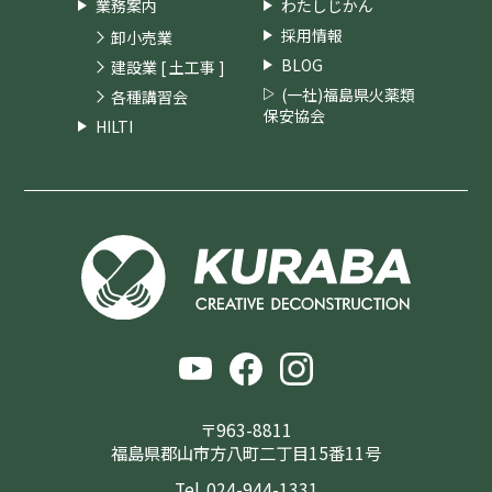
業務案内
わたしじかん
採用情報
卸小売業
BLOG
建設業 [ 土工事 ]
(一社)福島県火薬類
各種講習会
保安協会
HILTI
〒963-8811
福島県郡山市方八町二丁目15番11号
Tel. 024-944-1331