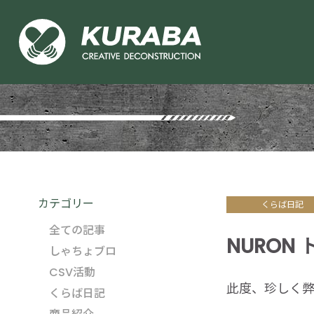
カテゴリー
くらば日記
全ての記事
NURON
しゃちょブロ
CSV活動
此度、珍しく弊
くらば日記