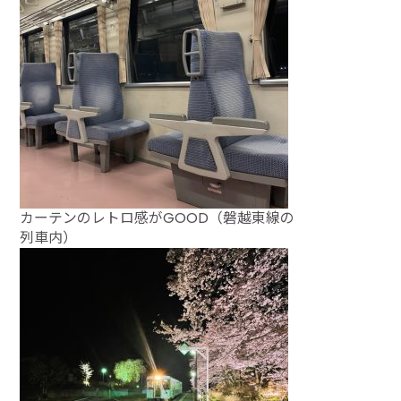
カーテンのレトロ感がGOOD（磐越東線の
列車内）