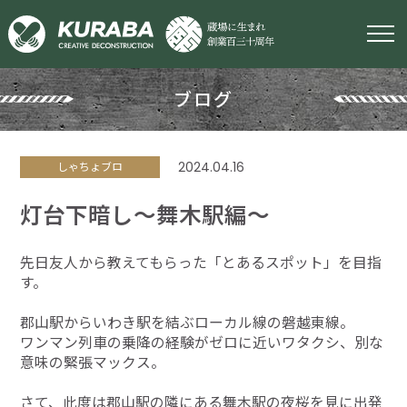
ブログ
2024.04.16
しゃちょブロ
灯台下暗し～舞木駅編～
先日友人から教えてもらった「とあるスポット」を目指
す。
郡山駅からいわき駅を結ぶローカル線の磐越東線。
ワンマン列車の乗降の経験がゼロに近いワタクシ、別な
意味の緊張マックス。
さて、此度は郡山駅の隣にある舞木駅の夜桜を見に出発