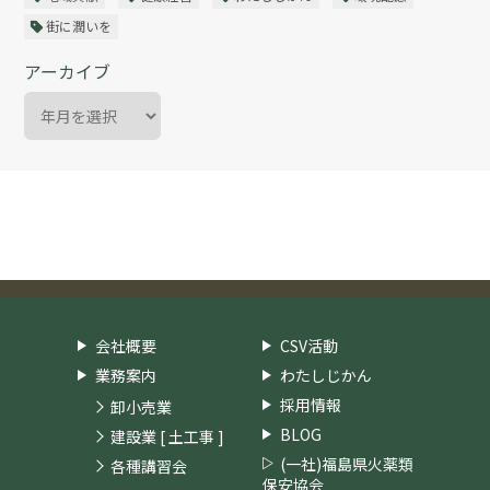
街に潤いを
アーカイブ
会社概要
CSV活動
業務案内
わたしじかん
採用情報
卸小売業
BLOG
建設業 [ 土工事 ]
(一社)福島県火薬類
各種講習会
保安協会