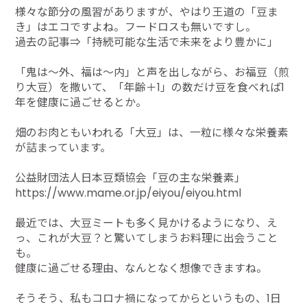
様々な節分の風習がありますが、やはり王道の「豆ま
き」はエコですよね。フードロスも無いですし。
過去の記事⇒「持続可能な生活で未来をより豊かに」
「鬼は～外、福は～内」と声を出しながら、お福豆（煎
り大豆）を撒いて、「年齢＋1」の数だけ豆を食べれば1
年を健康に過ごせるとか。
畑のお肉ともいわれる「大豆」は、一粒に様々な栄養素
が詰まっています。
公益財団法人日本豆類協会「豆の主な栄養素」
https://www.mame.or.jp/eiyou/eiyou.html
最近では、大豆ミートも多く見かけるようになり、え
っ、これが大豆？と驚いてしまうお料理に出会うこと
も。
健康に過ごせる理由、なんとなく想像できますね。
そうそう、私もコロナ禍になってからというもの、1日