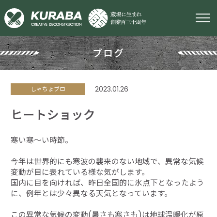
ブログ
2023.01.26
しゃちょブロ
ヒートショック
寒い寒～い時節。
今年は世界的にも寒波の襲来のない地域で、異常な気候
変動が目に表れている様な気がします。
国内に目を向ければ、昨日全国的に氷点下となったよう
に、例年とは少々異なる天気となっています。
この異常な気候の変動(暑さも寒さも)は地球温暖化が原