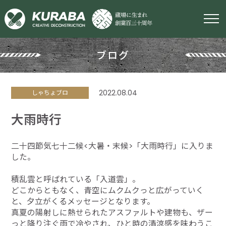
ブログ
2022.08.04
しゃちょブロ
大雨時行
二十四節気七十二候<大暑・末候>「大雨時行」に入りま
した。
積乱雲と呼ばれている「入道雲」。
どこからともなく、青空にムクムクっと広がっていく
と、夕立がくるメッセージとなります。
真夏の陽射しに熱せられたアスファルトや建物も、ザー
っと降り注ぐ雨で冷やされ、ひと時の清涼感を味わうこ